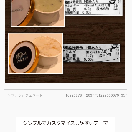
『ヤマナシ』ジェラート
109208784_2637731229660079_35700