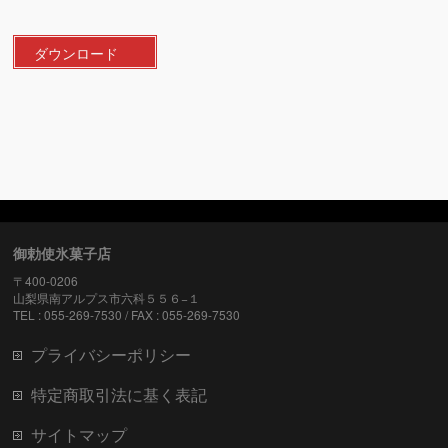
ダウンロード
御勅使氷菓子店
〒400-0206
山梨県南アルプス市六科５５６−１
TEL : 055-269-7530 / FAX : 055-269-7530
プライバシーポリシー
特定商取引法に基く表記
サイトマップ