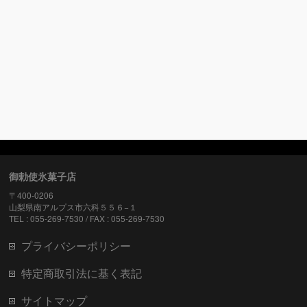
御勅使氷菓子店
〒400-0206
山梨県南アルプス市六科５５６−１
TEL : 055-269-7530 / FAX : 055-269-7530
プライバシーポリシー
特定商取引法に基く表記
サイトマップ