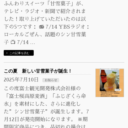
ふんわりスイーツ「甘雪菓子」が、
テレビ・ラジオ・新聞で紹介されま
した！取り上げていただいたのは以
下の5つです： 📻 7/14 YBSラジオ：
ローカルごぜん、話題のシン甘雪菓
子 📺 7/14 …
この記事を読む
この夏 新しい甘雪菓子が誕生！
2025年7月10日
お知らせ
この度富士観光開発株式会社様の
「富士桜高原麦酒」「ふじざくら命
水」を素材にした、さらに進化し
た”シン甘雪菓子”が誕生します。7
月12日が発売開始になります。 ※期
間限定商品につき、品切れの場合は