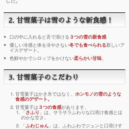
した。
2. 甘雪菓子は
雪のような新食感
！
口の中に入れると舌で溶ける
３つの雪の新食感
優しい冷感と体を冷やさない
冬でも食べられる
新しいア
イスデザート。
色鮮やかでシロップをかけない
柔らかい甘味
。
3. 甘雪菓子のこだわり
甘雪菓子はかき氷ではなく、
ホンモノの雪のような
食感のデザート。
甘雪菓子は
３つの食感
があります。
「
さふり
」は、サラサラふわりな口溶け食感とほ
のかな甘さ。
「
ふわじゅん
」は、ふわふわでジュンと口溶けす