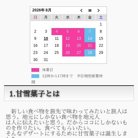
2026年 8月
日
月
火
水
木
金
土
1
2
3
4
5
6
7
8
9
10
11
12
13
14
15
16
17
18
19
20
21
22
23
24
25
26
27
28
29
30
31
休業日
12時から17時まで 平日特別営業時
間
1.甘雪菓子とは
新しい食べ物を旅先で味わってみたいと旅人は
思う。地元にしかない食べ物を地元人
は人に伝えたいと思う。だからココにしかないも
のを作りたい。食べてもらいたい。
そんなデザートにするために甘雪菓子は誕生しま