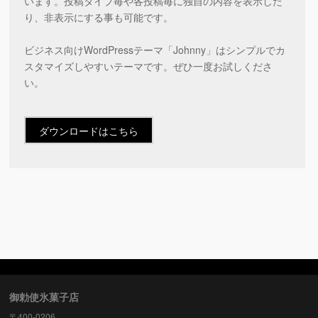
います。投稿タイプ毎や各投稿毎に独自の内容を表示した
り、非表示にする事も可能です。
ビジネス向けWordPressテーマ「Johnny」はシンプルでカ
スタマイズしやすいテーマです。ぜひ一度お試しくださ
い。
ダウンロードはこちら
御勅使氷菓子店
〒400-0206