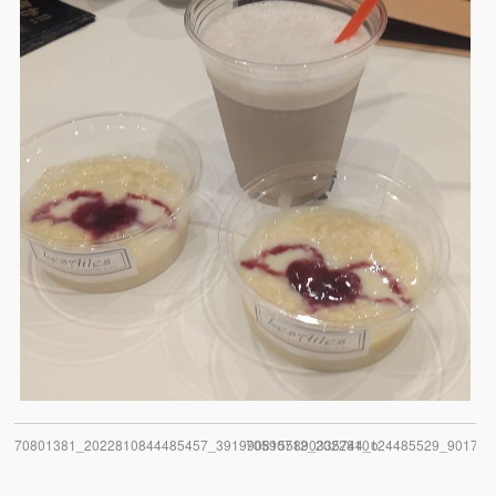
70801381_2022810844485457_3919908155890335744_o
70590712_2022810124485529_901723